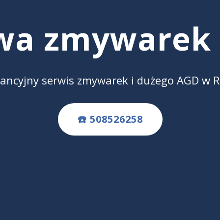
wa zmywarek
ancyjny serwis zmywarek i dużego AGD w 
☎️ 508526258