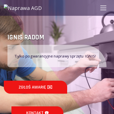
IGNIS RADOM
Tylko pogwarancyjne naprawy sprzętu IGNIS!
ZGŁOŚ AWARIĘ ✉️
KONTAKT ☎️