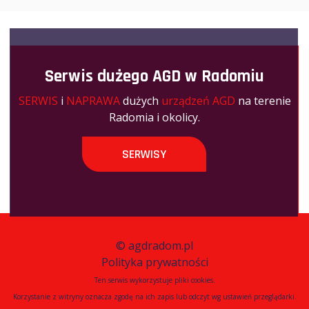
Serwis dużego AGD w Radomiu
SERWIS
i
NAPRAWA
dużych
urządzeń AGD
na terenie
Radomia i okolicy.
SERWISY
©
agdradom.pl
Polityka prywatności
Ten serwis wykorzystuje pliki cookies.
Korzystanie z witryny oznacza zgodę na ich zapis lub odczyt wg ustawień przeglądarki.